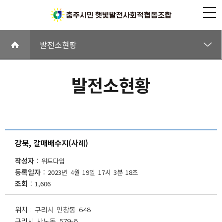
발전소현황
시민햇빛발전소란
발전소현황
발전소현황
태양광팩트체크
강북, 갈매배수지(사례)
작성자
위드다임
등록일자
2023년 4월 19일 17시 3분 18초
조회
1,606
위치 : 구리시 인창동 648
구리시 사노동 579-8